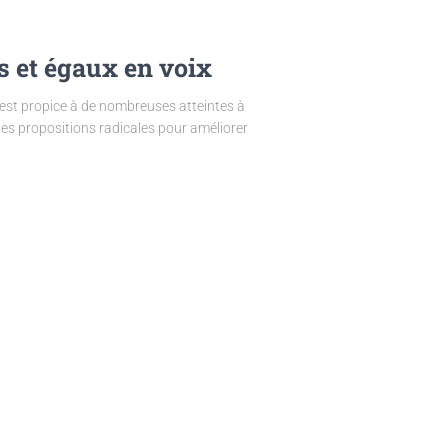
s et égaux en voix
 est propice à de nombreuses atteintes à
des propositions radicales pour améliorer