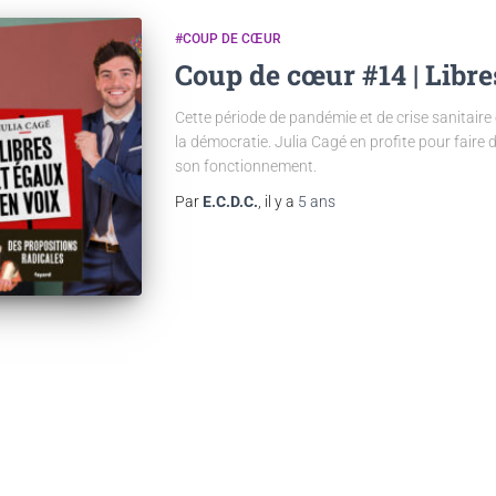
#COUP DE CŒUR
Coup de cœur #14 | Libre
Cette période de pandémie et de crise sanitaire
la démocratie. Julia Cagé en profite pour faire 
son fonctionnement.
Par
E.C.D.C.
, il y a
5 ans