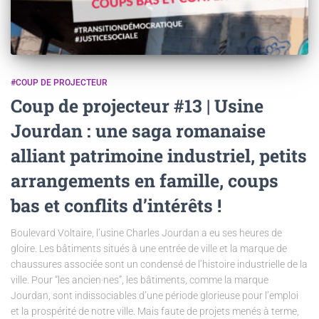
#COUP DE PROJECTEUR
Coup de projecteur #13 | Usine
Jourdan : une saga romanaise
alliant patrimoine industriel, petits
arrangements en famille, coups
bas et conflits d’intérêts !
Boulevard Voltaire, l’usine Charles Jourdan a eu ses heures de
gloire. Les bâtiments situés à une entrée de ville et la marque de
chaussures associée sont un condensé de l’histoire industrielle de la
ville. Pour “les ancien·nes”, les bâtiments, comme la marque
Jourdan, sont indissociables d’une période glorieuse pour l’emploi
et la prospérité de notre ville. Mais faute de projets menés à terme,