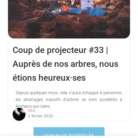
Coup de projecteur #33 |
Auprès de nos arbres, nous
étions heureux·ses
Depuis quelques mois, cela n’aura échappé à personne,
les abattages massifs d’arbres se sont accélérés à
Romans-sur-Isère.
Mot
2 février 2023
VOIR PLUS D'ARTICLES