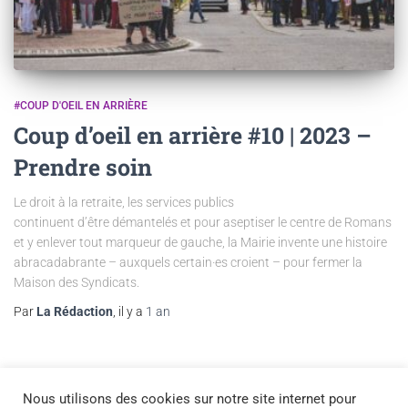
#COUP D'OEIL EN ARRIÈRE
Coup d’oeil en arrière #10 | 2023 –
Prendre soin
Le droit à la retraite, les services publics
continuent d’être démantelés et pour aseptiser le centre de Romans
et y enlever tout marqueur de gauche, la Mairie invente une histoire
abracadabrante – auxquels certain·es croient – pour fermer la
Maison des Syndicats.
Par
La Rédaction
, il y a
1 an
Nous utilisons des cookies sur notre site internet pour