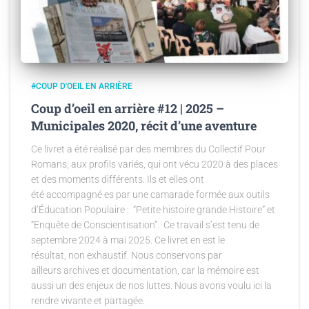
#COUP D'OEIL EN ARRIÈRE
Coup d’oeil en arrière #12 | 2025 –
Municipales 2020, récit d’une aventure
Ce livret a été réalisé par des membres du Collectif Pour
Romans, aux profils variés, qui ont vécu 2020 à des places
et des moments différents. Ils et elles ont
été accompagné·es par une camarade formée aux outils
d’Éducation Populaire : “Petite histoire grande Histoire” et
“Enquête de Conscientisation”. Ce travail s’est tenu de
septembre 2024 à mai 2025. Ce livret en est le
résultat, non exhaustif. Nous conservons par
ailleurs archives et documentation, car la mémoire est
aussi un des enjeux de nos luttes. Nous avons voulu ici la
rendre vivante et partagée.