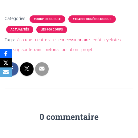
Catégories :
#COUP DE GUEULE
#TRANSITIONÉCOLOGIQUE
ACTUALITÉS
LES 400 COUPS
Tags:
à la une
centre-ville
concessionnaire
coût
cyclistes
parking souterrain
piétons
pollution
projet
0 commentaire