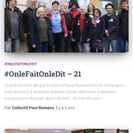
#ONLEFAITONLEDIT
#OnleFaitOnleDit – 21
Quand on vous dit que le Collectif pour Romans est en campagne…
tous les jours, il se passe quelque chose ! Réunions publiques,
inauguration du local, dépôt de liste… on n’arrête pas !
Par
Collectif Pour Romans
, il y a
6 ans