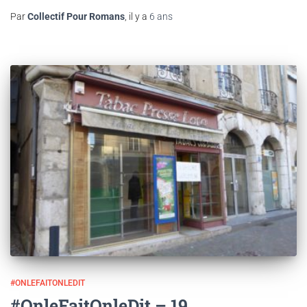
Par
Collectif Pour Romans
, il y a
6 ans
#ONLEFAITONLEDIT
#OnleFaitOnleDit – 19