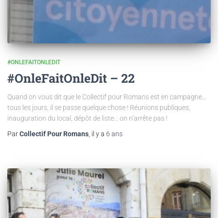
#ONLEFAITONLEDIT
#OnleFaitOnleDit – 22
Quand on vous dit que le Collectif pour Romans est en campagne…
tous les jours, il se passe quelque chose ! Réunions publiques,
inauguration du local, dépôt de liste… on n’arrête pas !
Par
Collectif Pour Romans
, il y a
6 ans