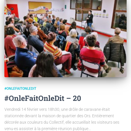
#ONLEFAITONLEDIT
#OnleFaitOnleDit – 20
Vendredi 14 février vers 18h30, une drôle de caravane était
stationnée devant la maison de quartier des Ors. Entièrement
décorée aux couleurs du Collectif, elle accueillait les visiteurs·ses
venu·es assister à la première réunion publique…