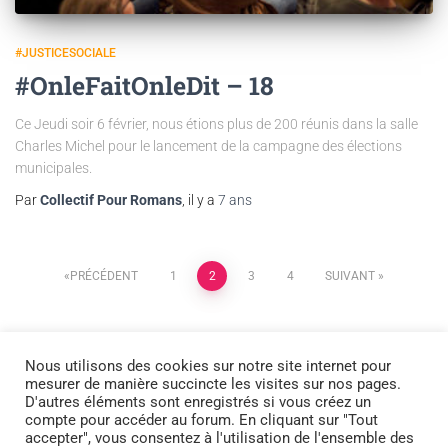
#JUSTICESOCIALE
#OnleFaitOnleDit – 18
Ce Jeudi soir 6 février, nous étions plus de 200 réunis dans la salle
Charles Michel pour le lancement de la campagne des élections
municipales.
Par
Collectif Pour Romans
, il y a
7 ans
PRÉCÉDENT
1
2
3
4
SUIVANT
Nous utilisons des cookies sur notre site internet pour
mesurer de manière succincte les visites sur nos pages.
D'autres éléments sont enregistrés si vous créez un
compte pour accéder au forum. En cliquant sur "Tout
ACCUEIL
LE COLLECTIF
ACTUALITÉ
accepter", vous consentez à l'utilisation de l'ensemble des