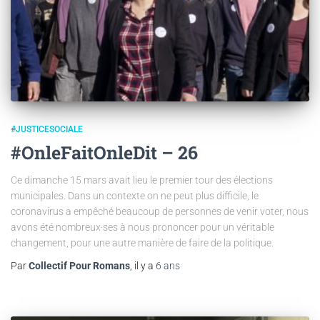
#JUSTICESOCIALE
#OnleFaitOnleDit – 26
Ce dimanche 15 mars avait lieu le premier tour des élections
municipales. Dans un contexte on ne peut plus difficile, le
coronavirus a empêché beaucoup de personnes de venir voter, nous
avons été nombreux·ses à nous prononcer pour un véritable
changement, pour une autre manière de faire de la politique.
Par
Collectif Pour Romans
, il y a
6 ans